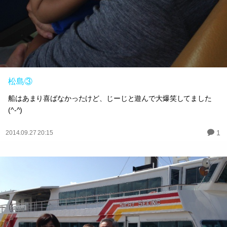
松島③
船はあまり喜ばなかったけど、じーじと遊んで大爆笑してました
(^-^)
1
2014.09.27 20:15