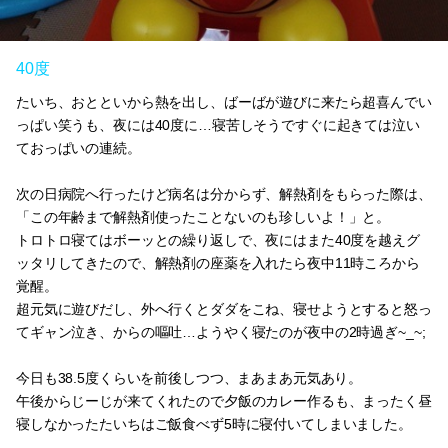
40度
たいち、おとといから熱を出し、ばーばが遊びに来たら超喜んでい
っぱい笑うも、夜には40度に…寝苦しそうですぐに起きては泣い
ておっぱいの連続。
次の日病院へ行ったけど病名は分からず、解熱剤をもらった際は、
「この年齢まで解熱剤使ったことないのも珍しいよ！」と。
トロトロ寝てはボーッとの繰り返しで、夜にはまた40度を越えグ
ッタリしてきたので、解熱剤の座薬を入れたら夜中11時ころから
覚醒。
超元気に遊びだし、外へ行くとダダをこね、寝せようとすると怒っ
てギャン泣き、からの嘔吐…ようやく寝たのが夜中の2時過ぎ~_~;
今日も38.5度くらいを前後しつつ、まあまあ元気あり。
午後からじーじが来てくれたので夕飯のカレー作るも、まったく昼
寝しなかったたいちはご飯食べず5時に寝付いてしまいました。