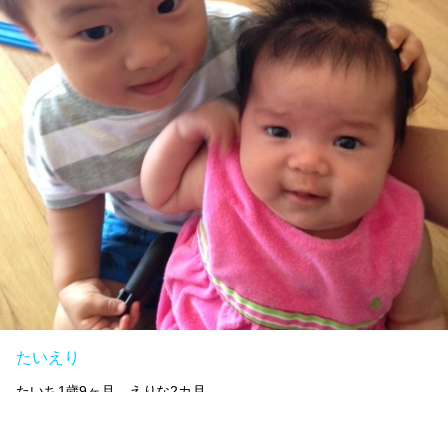
たいえり
たいち1歳9ヶ月、えりな2カ月
すくすく成長中。