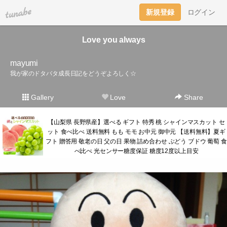
tuna.be
新規登録
ログイン
Love you always
mayumi
我が家のドタバタ成長日記をどうぞよろしく☆
Gallery
Love
Share
【山梨県 長野県産】選べる ギフト 特秀 桃 シャインマスカット セ
ット 食べ比べ 送料無料 もも モモ お中元 御中元 【送料無料】夏ギ
フト 贈答用 敬老の日 父の日 果物 詰め合わせ ぶどう ブドウ 葡萄 食
べ比べ 光センサー糖度保証 糖度12度以上目安